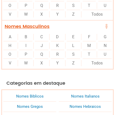
O
P
Q
R
S
T
U
V
W
X
Y
Z
Todos
Nomes Masculinos
A
B
C
D
E
F
G
H
I
J
K
L
M
N
O
P
Q
R
S
T
U
V
W
X
Y
Z
Todos
Categorias em destaque
Nomes Bíblicos
Nomes Italianos
Nomes Gregos
Nomes Hebraicos