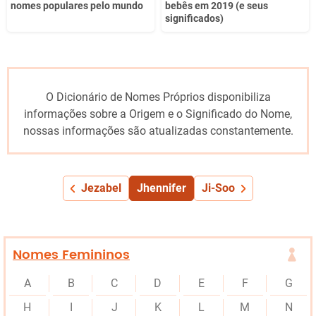
nomes populares pelo mundo
bebês em 2019 (e seus
significados)
O Dicionário de Nomes Próprios disponibiliza
informações sobre a Origem e o Significado do Nome,
nossas informações são atualizadas constantemente.
Jezabel
Jhennifer
Ji-Soo
Nomes Femininos
A
B
C
D
E
F
G
H
I
J
K
L
M
N