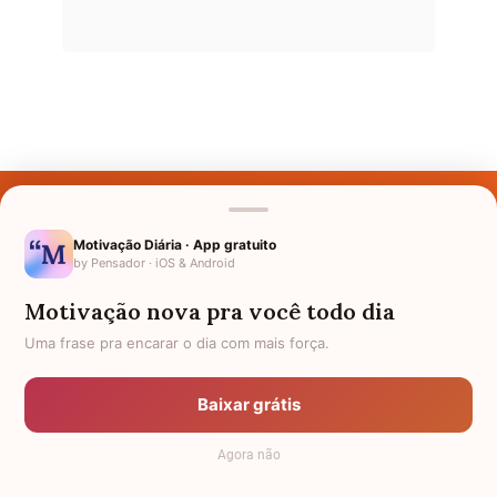
Últimos Nomes
Nomes pelo Mundo
Motivação Diária · App gratuito
by Pensador · iOS & Android
Nomes de Bebês
Motivação nova pra você todo dia
Sobre Nós
Uma frase pra encarar o dia com mais força.
Política de Privacidade
Baixar grátis
Anuncie
Agora não
Termos de Uso