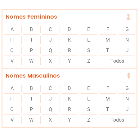
Nomes Femininos
A
B
C
D
E
F
G
H
I
J
K
L
M
N
O
P
Q
R
S
T
U
V
W
X
Y
Z
Todos
Nomes Masculinos
A
B
C
D
E
F
G
H
I
J
K
L
M
N
O
P
Q
R
S
T
U
V
W
X
Y
Z
Todos