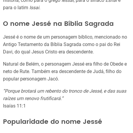
história, como para o grego
Iessaí
, para o siríaco
Eshai
e
para o latim
Issai
.
O nome Jessé na Bíblia Sagrada
Jessé é o nome de um personagem bíblico, mencionado no
Antigo Testamento da Bíblia Sagrada como o pai do Rei
Davi, do qual Jesus Cristo era descendente.
Natural de Belém, o personagem Jessé era filho de Obede e
neto de Rute. Também era descendente de Judá, filho do
popular personagem Jacó.
“Porque brotará um rebento do tronco de Jessé, e das suas
raízes um renovo frutificará.”
Isaías 11:1
Popularidade do nome Jessé