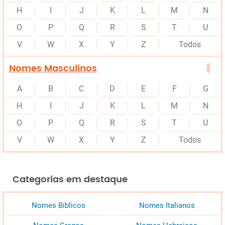
H
I
J
K
L
M
N
O
P
Q
R
S
T
U
V
W
X
Y
Z
Todos
Nomes Masculinos
A
B
C
D
E
F
G
H
I
J
K
L
M
N
O
P
Q
R
S
T
U
V
W
X
Y
Z
Todos
Categorias em destaque
Nomes Bíblicos
Nomes Italianos