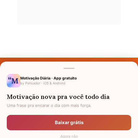
Últimos Nomes
Nomes pelo Mundo
Motivação Diária · App gratuito
by Pensador · iOS & Android
Nomes de Bebês
Motivação nova pra você todo dia
Sobre Nós
Uma frase pra encarar o dia com mais força.
Política de Privacidade
Baixar grátis
Anuncie
Agora não