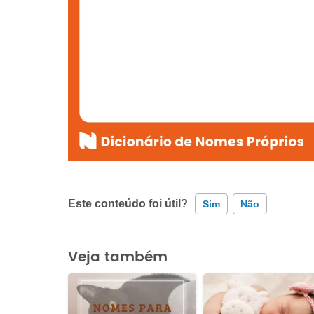
Este conteúdo foi útil?
Sim
Não
Este conteúdo contém informação incorreta
Veja também
Este conteúdo não tem a informação que procuro
Outro