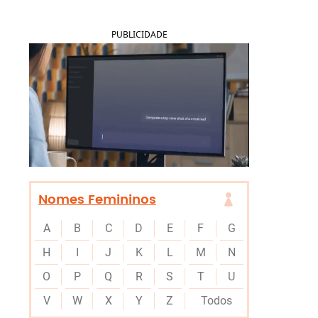
PUBLICIDADE
Nomes Femininos
A
B
C
D
E
F
G
H
I
J
K
L
M
N
O
P
Q
R
S
T
U
V
W
X
Y
Z
Todos