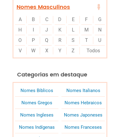
Nomes Masculinos
A
B
C
D
E
F
G
H
I
J
K
L
M
N
O
P
Q
R
S
T
U
V
W
X
Y
Z
Todos
Categorias em destaque
Nomes Bíblicos
Nomes Italianos
Nomes Gregos
Nomes Hebraicos
Nomes Ingleses
Nomes Japoneses
Nomes Indígenas
Nomes Franceses