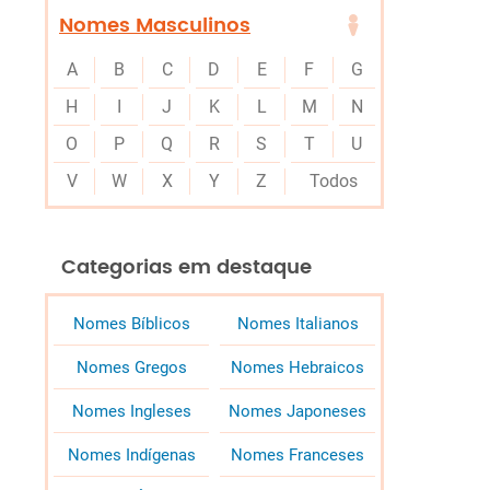
Nomes Masculinos
A
B
C
D
E
F
G
H
I
J
K
L
M
N
O
P
Q
R
S
T
U
V
W
X
Y
Z
Todos
Categorias em destaque
Nomes Bíblicos
Nomes Italianos
Nomes Gregos
Nomes Hebraicos
Nomes Ingleses
Nomes Japoneses
Nomes Indígenas
Nomes Franceses