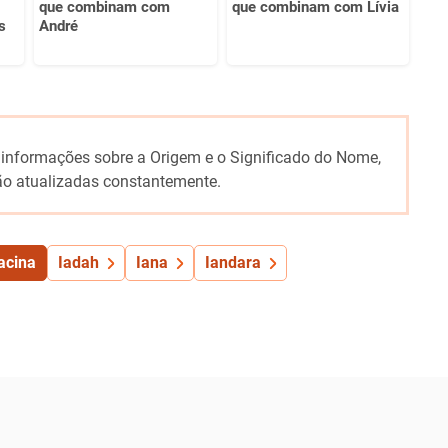
que combinam com
que combinam com Lívia
s
André
 informações sobre a Origem e o Significado do Nome,
o atualizadas constantemente.
acina
Iadah
Iana
Iandara