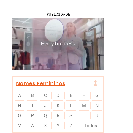
PUBLICIDADE
Nomes Femininos
A
B
C
D
E
F
G
H
I
J
K
L
M
N
O
P
Q
R
S
T
U
V
W
X
Y
Z
Todos