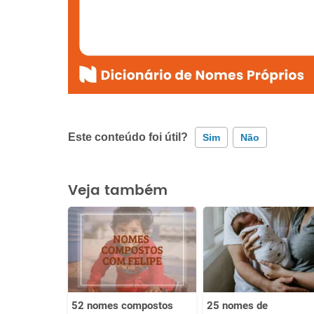
Este conteúdo foi útil?
Sim
Não
Este conteúdo contém informação incorreta
Veja também
Este conteúdo não tem a informação que procuro
Outro
52 nomes compostos
25 nomes de