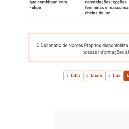
que combinam com
constelações: opções
Felipe
femininas e masculina
cheias de luz
O Dicionário de Nomes Próprios disponibiliza
nossas informações sã
Iabá
Iaceê
Iaci
I