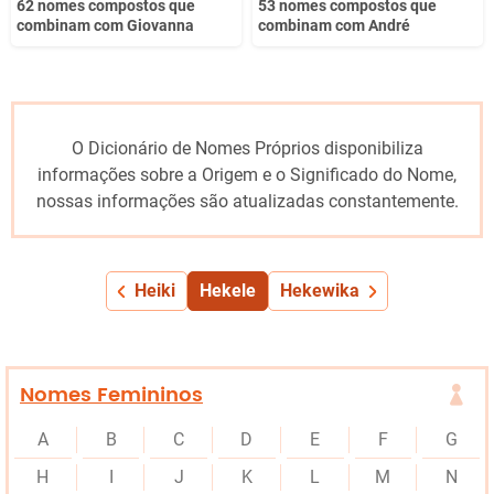
62 nomes compostos que
53 nomes compostos que
combinam com Giovanna
combinam com André
O Dicionário de Nomes Próprios disponibiliza
informações sobre a Origem e o Significado do Nome,
nossas informações são atualizadas constantemente.
Heiki
Hekele
Hekewika
Nomes Femininos
A
B
C
D
E
F
G
H
I
J
K
L
M
N