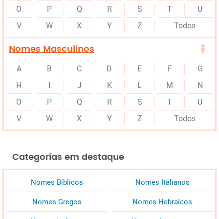
O
P
Q
R
S
T
U
V
W
X
Y
Z
Todos
Nomes Masculinos
A
B
C
D
E
F
G
H
I
J
K
L
M
N
O
P
Q
R
S
T
U
V
W
X
Y
Z
Todos
Categorias em destaque
Nomes Bíblicos
Nomes Italianos
Nomes Gregos
Nomes Hebraicos