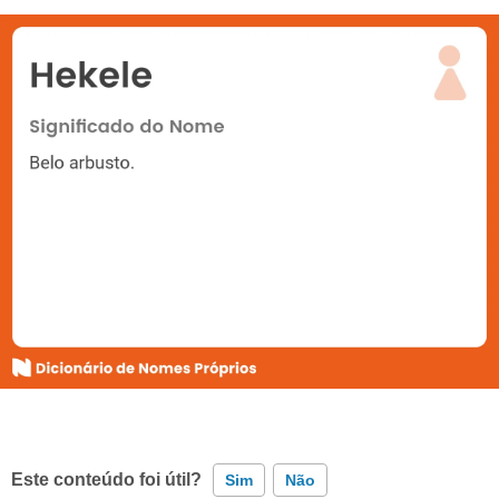
Este conteúdo foi útil?
Sim
Não