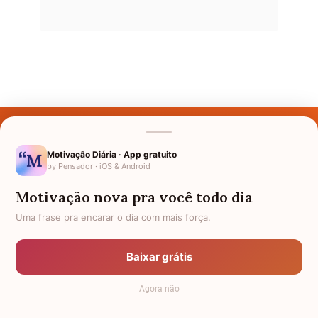
Últimos Nomes
Nomes pelo Mundo
Motivação Diária · App gratuito
by Pensador · iOS & Android
Nomes de Bebês
Motivação nova pra você todo dia
Sobre Nós
Uma frase pra encarar o dia com mais força.
Política de Privacidade
Baixar grátis
Anuncie
Agora não
Termos de Uso