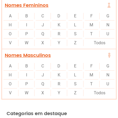
Nomes Femininos
A
B
C
D
E
F
G
H
I
J
K
L
M
N
O
P
Q
R
S
T
U
V
W
X
Y
Z
Todos
Nomes Masculinos
A
B
C
D
E
F
G
H
I
J
K
L
M
N
O
P
Q
R
S
T
U
V
W
X
Y
Z
Todos
Categorias em destaque