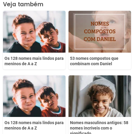
Este conteúdo contém informação incorreta
Veja também
Este conteúdo não tem a informação que procuro
Outro
Os 128 nomes mais lindos para
53 nomes compostos que
meninos de A a Z
combinam com Daniel
Os 128 nomes mais lindos para
Nomes masculinos antigos: 58
meninos de A a Z
nomes incríveis com o
significado