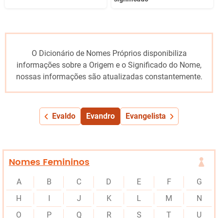
O Dicionário de Nomes Próprios disponibiliza
informações sobre a Origem e o Significado do Nome,
nossas informações são atualizadas constantemente.
Evaldo
Evandro
Evangelista
Nomes Femininos
A
B
C
D
E
F
G
H
I
J
K
L
M
N
O
P
Q
R
S
T
U