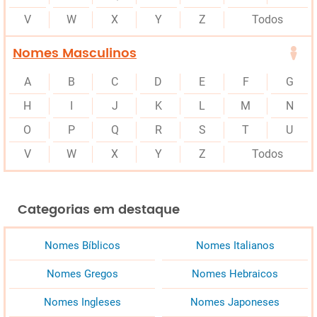
V
W
X
Y
Z
Todos
Nomes Masculinos
A
B
C
D
E
F
G
H
I
J
K
L
M
N
O
P
Q
R
S
T
U
V
W
X
Y
Z
Todos
Categorias em destaque
Nomes Bíblicos
Nomes Italianos
Nomes Gregos
Nomes Hebraicos
Nomes Ingleses
Nomes Japoneses