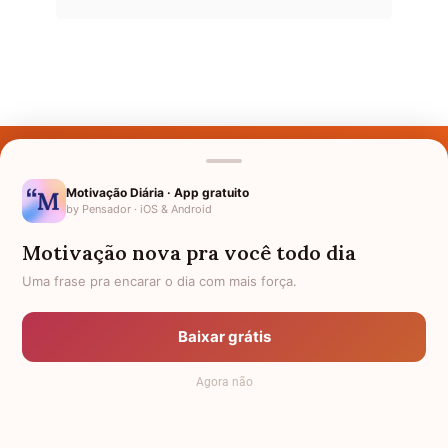
Últimos Nomes
Nomes pelo Mundo
Motivação Diária · App gratuito
by Pensador · iOS & Android
Nomes de Bebês
Motivação nova pra você todo dia
Sobre Nós
Uma frase pra encarar o dia com mais força.
Política de Privacidade
Baixar grátis
Anuncie
Agora não
Termos de Uso
Contato