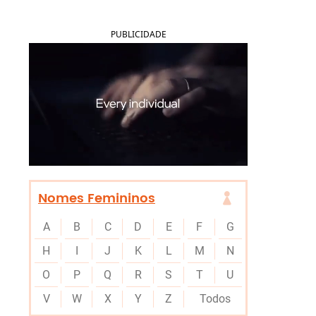
PUBLICIDADE
Nomes Femininos
A
B
C
D
E
F
G
H
I
J
K
L
M
N
O
P
Q
R
S
T
U
V
W
X
Y
Z
Todos