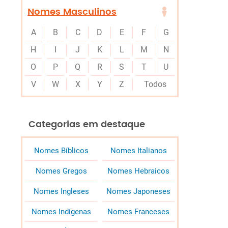
Nomes Masculinos
A
B
C
D
E
F
G
H
I
J
K
L
M
N
O
P
Q
R
S
T
U
V
W
X
Y
Z
Todos
Categorias em destaque
Nomes Bíblicos
Nomes Italianos
Nomes Gregos
Nomes Hebraicos
Nomes Ingleses
Nomes Japoneses
Nomes Indígenas
Nomes Franceses