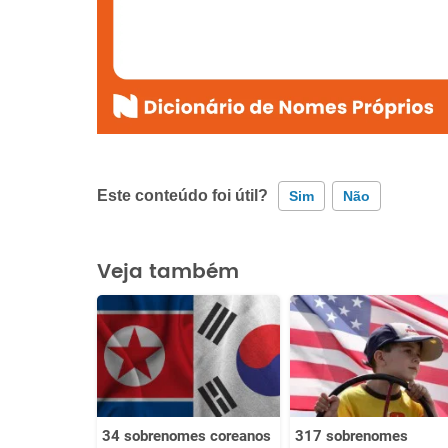
Este conteúdo foi útil?
Sim
Não
Este conteúdo contém informação incorreta
Veja também
Este conteúdo não tem a informação que procuro
Outro
34 sobrenomes coreanos
317 sobrenomes