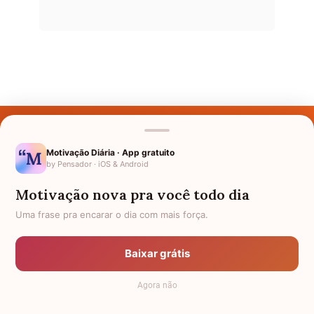
Últimos Nomes
Nomes pelo Mundo
Motivação Diária · App gratuito
by Pensador · iOS & Android
Nomes de Bebês
Motivação nova pra você todo dia
Sobre Nós
Uma frase pra encarar o dia com mais força.
Política de Privacidade
Baixar grátis
Anuncie
Agora não
Termos de Uso