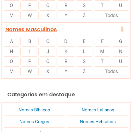
O
P
Q
R
S
T
U
V
W
X
Y
Z
Todos
Nomes Masculinos
A
B
C
D
E
F
G
H
I
J
K
L
M
N
O
P
Q
R
S
T
U
V
W
X
Y
Z
Todos
Categorias em destaque
Nomes Bíblicos
Nomes Italianos
Nomes Gregos
Nomes Hebraicos