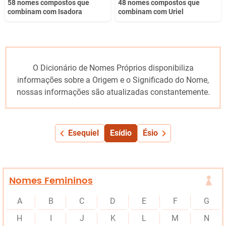
58 nomes compostos que
48 nomes compostos que
combinam com Isadora
combinam com Uriel
O Dicionário de Nomes Próprios disponibiliza
informações sobre a Origem e o Significado do Nome,
nossas informações são atualizadas constantemente.
Esequiel
Esídio
Ésio
Nomes Femininos
A
B
C
D
E
F
G
H
I
J
K
L
M
N