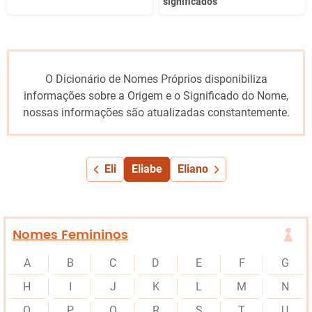
significados
O Dicionário de Nomes Próprios disponibiliza
informações sobre a Origem e o Significado do Nome,
nossas informações são atualizadas constantemente.
Eli
Eliabe
Eliano
Nomes Femininos
A
B
C
D
E
F
G
H
I
J
K
L
M
N
O
P
Q
R
S
T
U