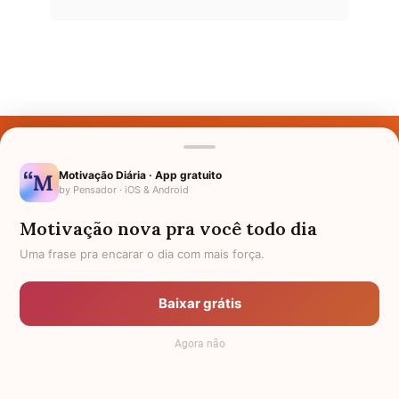
Últimos Nomes
Nomes pelo Mundo
Motivação Diária · App gratuito
by Pensador · iOS & Android
Nomes de Bebês
Motivação nova pra você todo dia
Sobre Nós
Uma frase pra encarar o dia com mais força.
Política de Privacidade
Baixar grátis
Anuncie
Agora não
Termos de Uso
Contato