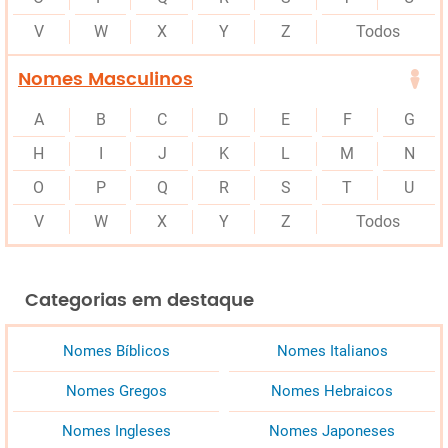
V
W
X
Y
Z
Todos
Nomes Masculinos
A
B
C
D
E
F
G
H
I
J
K
L
M
N
O
P
Q
R
S
T
U
V
W
X
Y
Z
Todos
Categorias em destaque
Nomes Bíblicos
Nomes Italianos
Nomes Gregos
Nomes Hebraicos
Nomes Ingleses
Nomes Japoneses