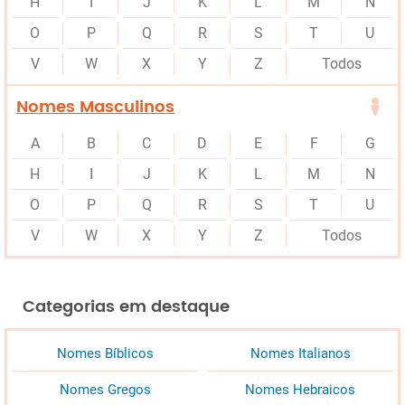
H
I
J
K
L
M
N
O
P
Q
R
S
T
U
V
W
X
Y
Z
Todos
Nomes Masculinos
A
B
C
D
E
F
G
H
I
J
K
L
M
N
O
P
Q
R
S
T
U
V
W
X
Y
Z
Todos
Categorias em destaque
Nomes Bíblicos
Nomes Italianos
Nomes Gregos
Nomes Hebraicos