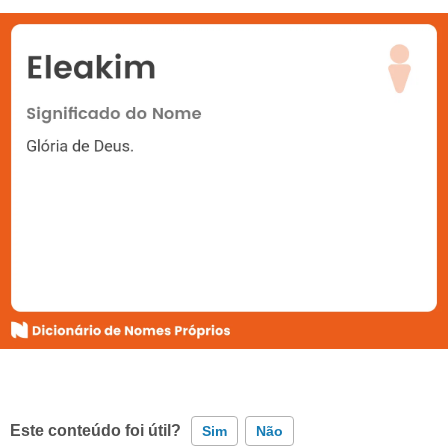
Este conteúdo foi útil?
Sim
Não