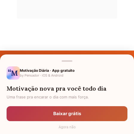
Últimos Nomes
Nomes pelo Mundo
Motivação Diária · App gratuito
by Pensador · iOS & Android
Nomes de Bebês
Motivação nova pra você todo dia
Sobre Nós
Uma frase pra encarar o dia com mais força.
Política de Privacidade
Baixar grátis
Anuncie
Agora não
Termos de Uso