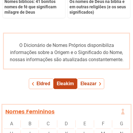
Nomes bíblicos: 41 bonitos
Os nomes de Deus na bíblia e
nomes de fé que significam
em outras religiões (e os seus
milagre de Deus
significados)
O Dicionário de Nomes Próprios disponibiliza
informações sobre a Origem e o Significado do Nome,
nossas informações são atualizadas constantemente.
Eldred
Eleakim
Eleazar
Nomes Femininos
A
B
C
D
E
F
G