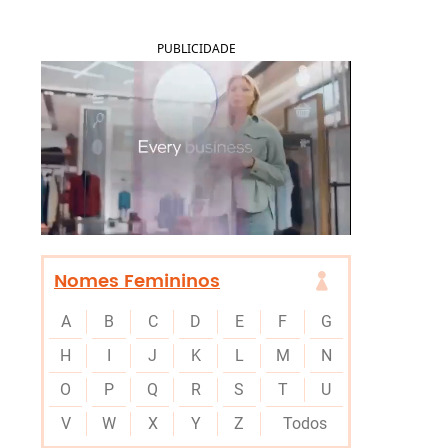
PUBLICIDADE
Nomes Femininos
A
B
C
D
E
F
G
H
I
J
K
L
M
N
O
P
Q
R
S
T
U
V
W
X
Y
Z
Todos