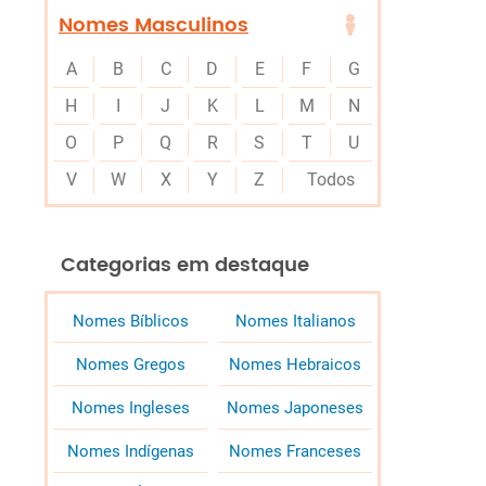
Nomes Masculinos
A
B
C
D
E
F
G
H
I
J
K
L
M
N
O
P
Q
R
S
T
U
V
W
X
Y
Z
Todos
Categorias em destaque
Nomes Bíblicos
Nomes Italianos
Nomes Gregos
Nomes Hebraicos
Nomes Ingleses
Nomes Japoneses
Nomes Indígenas
Nomes Franceses