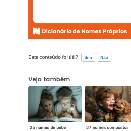
Este conteúdo foi útil?
Sim
Não
Este conteúdo contém informação incorreta
Veja também
Este conteúdo não tem a informação que procuro
Outro
25 nomes de bebê
37 nomes compostos