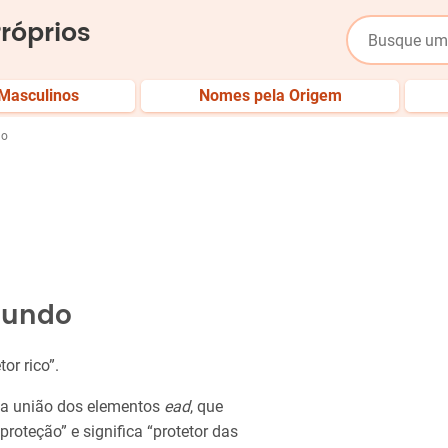
róprios
Masculinos
Nomes pela Origem
do
mundo
tor rico”.
la união dos elementos
ead
, que
“proteção” e significa “protetor das