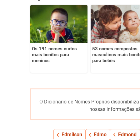
Este conteúdo não tem a informação que procuro
Outro
Os 191 nomes curtos
53 nomes compostos
mais bonitos para
masculinos mais bonit
meninos
para bebês
O Dicionário de Nomes Próprios disponibiliza
nossas informações sã
Edmílson
Edmo
Edmond