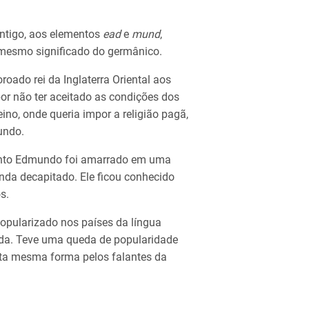
antigo, aos elementos
ead
e
mund
,
 mesmo significado do germânico.
roado rei da Inglaterra Oriental aos
r não ter aceitado as condições dos
no, onde queria impor a religião pagã,
undo.
Santo Edmundo foi amarrado em uma
nda decapitado. Ele ficou conhecido
s.
opularizado nos países da língua
nda. Teve uma queda de popularidade
esta mesma forma pelos falantes da