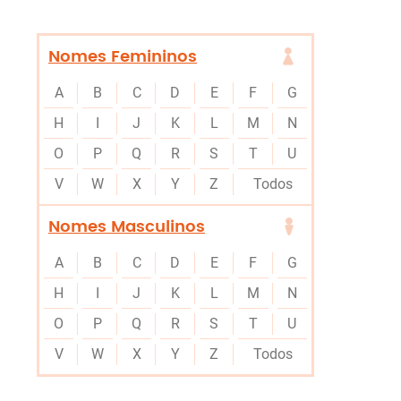
Nomes Femininos
A
B
C
D
E
F
G
H
I
J
K
L
M
N
O
P
Q
R
S
T
U
V
W
X
Y
Z
Todos
Nomes Masculinos
A
B
C
D
E
F
G
H
I
J
K
L
M
N
O
P
Q
R
S
T
U
V
W
X
Y
Z
Todos