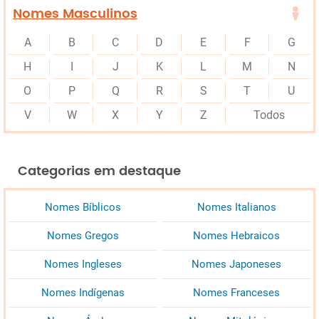
Nomes Masculinos
A
B
C
D
E
F
G
H
I
J
K
L
M
N
O
P
Q
R
S
T
U
V
W
X
Y
Z
Todos
Categorias em destaque
Nomes Bíblicos
Nomes Italianos
Nomes Gregos
Nomes Hebraicos
Nomes Ingleses
Nomes Japoneses
Nomes Indígenas
Nomes Franceses