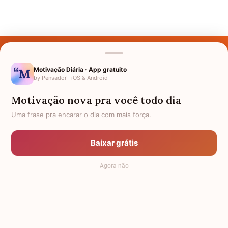
Últimos Nomes
Nomes pelo Mundo
Motivação Diária · App gratuito
by Pensador · iOS & Android
Nomes de Bebês
Motivação nova pra você todo dia
Sobre Nós
Uma frase pra encarar o dia com mais força.
Política de Privacidade
Baixar grátis
Anuncie
Agora não
Termos de Uso
Contato
RSS