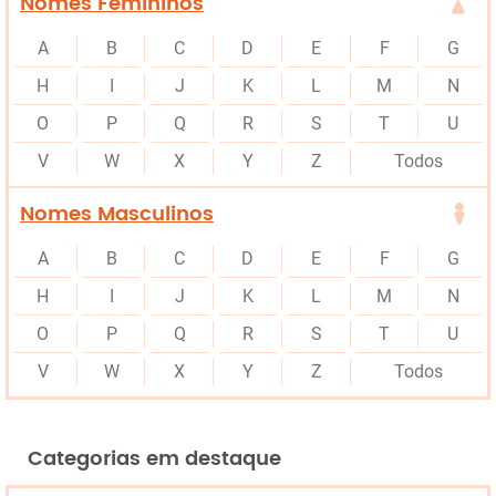
Nomes Femininos
A
B
C
D
E
F
G
H
I
J
K
L
M
N
O
P
Q
R
S
T
U
V
W
X
Y
Z
Todos
Nomes Masculinos
A
B
C
D
E
F
G
H
I
J
K
L
M
N
O
P
Q
R
S
T
U
V
W
X
Y
Z
Todos
Categorias em destaque