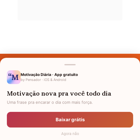
Últimos Nomes
Nomes pelo Mundo
Motivação Diária · App gratuito
by Pensador · iOS & Android
Nomes de Bebês
Motivação nova pra você todo dia
Sobre Nós
Uma frase pra encarar o dia com mais força.
Política de Privacidade
Baixar grátis
Anuncie
Agora não
Termos de Uso