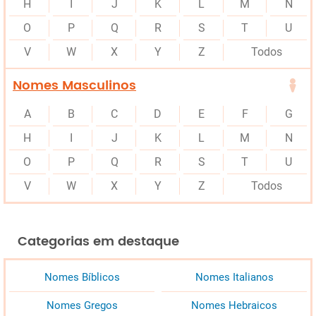
H
I
J
K
L
M
N
O
P
Q
R
S
T
U
V
W
X
Y
Z
Todos
Nomes Masculinos
A
B
C
D
E
F
G
H
I
J
K
L
M
N
O
P
Q
R
S
T
U
V
W
X
Y
Z
Todos
Categorias em destaque
Nomes Bíblicos
Nomes Italianos
Nomes Gregos
Nomes Hebraicos