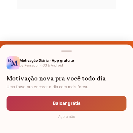
Últimos Nomes
Nomes pelo Mundo
Motivação Diária · App gratuito
by Pensador · iOS & Android
Nomes de Bebês
Motivação nova pra você todo dia
Sobre Nós
Uma frase pra encarar o dia com mais força.
Política de Privacidade
Baixar grátis
Anuncie
Agora não
Termos de Uso
Contato