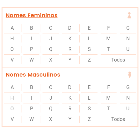
Nomes Femininos
A
B
C
D
E
F
G
H
I
J
K
L
M
N
O
P
Q
R
S
T
U
V
W
X
Y
Z
Todos
Nomes Masculinos
A
B
C
D
E
F
G
H
I
J
K
L
M
N
O
P
Q
R
S
T
U
V
W
X
Y
Z
Todos