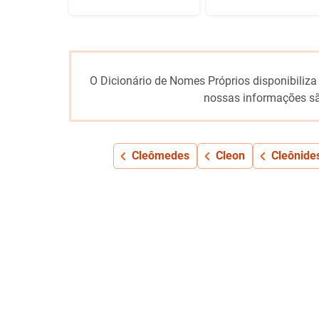
O Dicionário de Nomes Próprios disponibiliza
nossas informações sã
Cleômedes
Cleon
Cleônide