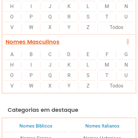
H
I
J
K
L
M
N
O
P
Q
R
S
T
U
V
W
X
Y
Z
Todos
Nomes Masculinos
A
B
C
D
E
F
G
H
I
J
K
L
M
N
O
P
Q
R
S
T
U
V
W
X
Y
Z
Todos
Categorias em destaque
Nomes Bíblicos
Nomes Italianos