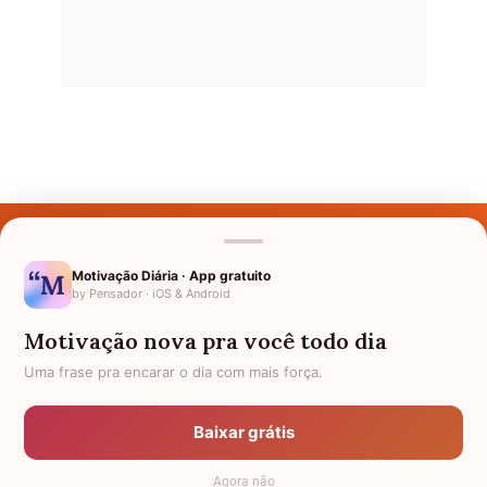
Últimos Nomes
Nomes pelo Mundo
Motivação Diária · App gratuito
by Pensador · iOS & Android
Nomes de Bebês
Motivação nova pra você todo dia
Sobre Nós
Uma frase pra encarar o dia com mais força.
Política de Privacidade
Baixar grátis
Anuncie
Agora não