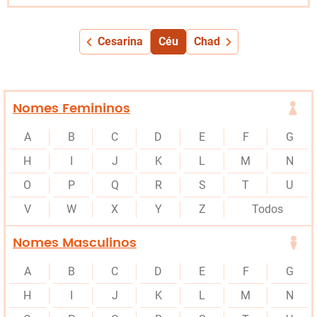
Cesarina
Céu
Chad
Nomes Femininos
A
B
C
D
E
F
G
H
I
J
K
L
M
N
O
P
Q
R
S
T
U
V
W
X
Y
Z
Todos
Nomes Masculinos
A
B
C
D
E
F
G
H
I
J
K
L
M
N