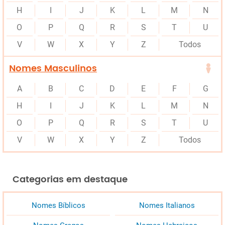
H
I
J
K
L
M
N
O
P
Q
R
S
T
U
V
W
X
Y
Z
Todos
Nomes Masculinos
A
B
C
D
E
F
G
H
I
J
K
L
M
N
O
P
Q
R
S
T
U
V
W
X
Y
Z
Todos
Categorias em destaque
Nomes Bíblicos
Nomes Italianos