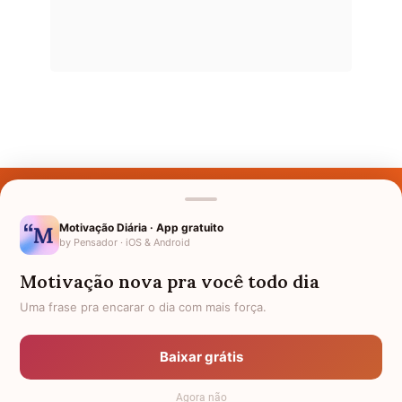
Últimos Nomes
Nomes pelo Mundo
Motivação Diária · App gratuito
by Pensador · iOS & Android
Nomes de Bebês
Motivação nova pra você todo dia
Sobre Nós
Uma frase pra encarar o dia com mais força.
Política de Privacidade
Baixar grátis
Anuncie
Agora não