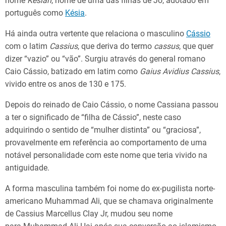
nome
Kesiah
, nome de uma das filhas de Jó, adotado em
português como
Késia
.
Há ainda outra vertente que relaciona o masculino
Cássio
com o latim
Cassius
, que deriva do termo
cassus
, que quer
dizer “vazio” ou “vão”. Surgiu através do general romano
Caio Cássio, batizado em latim como
Gaius Avidius Cassius
,
vivido entre os anos de 130 e 175.
Depois do reinado de Caio Cássio, o nome Cassiana passou
a ter o significado de “filha de Cássio”, neste caso
adquirindo o sentido de “mulher distinta” ou “graciosa”,
provavelmente em referência ao comportamento de uma
notável personalidade com este nome que teria vivido na
antiguidade.
A forma masculina também foi nome do ex-pugilista norte-
americano Muhammad Ali, que se chamava originalmente
de Cassius Marcellus Clay Jr, mudou seu nome