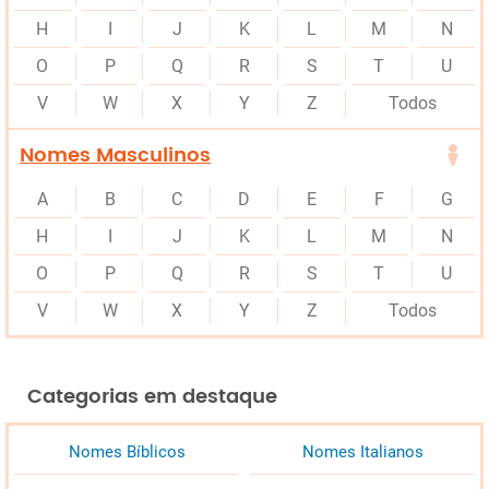
H
I
J
K
L
M
N
O
P
Q
R
S
T
U
V
W
X
Y
Z
Todos
Nomes Masculinos
A
B
C
D
E
F
G
H
I
J
K
L
M
N
O
P
Q
R
S
T
U
V
W
X
Y
Z
Todos
Categorias em destaque
Nomes Bíblicos
Nomes Italianos