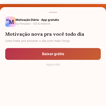
Últimos Nomes
Nomes pelo Mundo
Motivação Diária · App gratuito
by Pensador · iOS & Android
Nomes de Bebês
Motivação nova pra você todo dia
Sobre Nós
Uma frase pra encarar o dia com mais força.
Política de Privacidade
Baixar grátis
Anuncie
Agora não
Termos de Uso
Contato
RSS
Significado dos Nomes
-
Dicionário de Nomes Próprios
© 2008 - 2026
7Graus
.