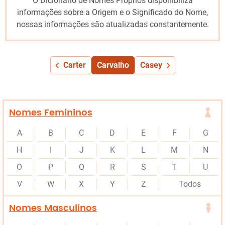
O Dicionário de Nomes Próprios disponibiliza
informações sobre a Origem e o Significado do Nome,
nossas informações são atualizadas constantemente.
Carter
Carvalho
Casey
Nomes Femininos
A
B
C
D
E
F
G
H
I
J
K
L
M
N
O
P
Q
R
S
T
U
V
W
X
Y
Z
Todos
Nomes Masculinos