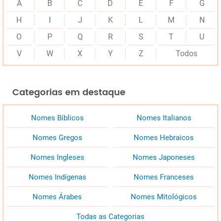
A
B
C
D
E
F
G
H
I
J
K
L
M
N
O
P
Q
R
S
T
U
V
W
X
Y
Z
Todos
Categorias em destaque
Nomes Bíblicos
Nomes Italianos
Nomes Gregos
Nomes Hebraicos
Nomes Ingleses
Nomes Japoneses
Nomes Indígenas
Nomes Franceses
Nomes Árabes
Nomes Mitológicos
Todas as Categorias