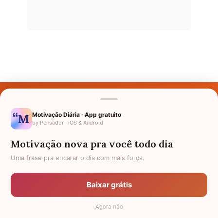
Últimos Nomes
Nomes pelo Mundo
Motivação Diária · App gratuito
by Pensador · iOS & Android
Nomes de Bebês
Motivação nova pra você todo dia
Sobre Nós
Uma frase pra encarar o dia com mais força.
Política de Privacidade
Baixar grátis
Anuncie
Agora não
Termos de Uso