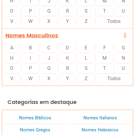
H
I
J
K
L
M
N
O
P
Q
R
S
T
U
V
W
X
Y
Z
Todos
Nomes Masculinos
A
B
C
D
E
F
G
H
I
J
K
L
M
N
O
P
Q
R
S
T
U
V
W
X
Y
Z
Todos
Categorias em destaque
Nomes Bíblicos
Nomes Italianos
Nomes Gregos
Nomes Hebraicos