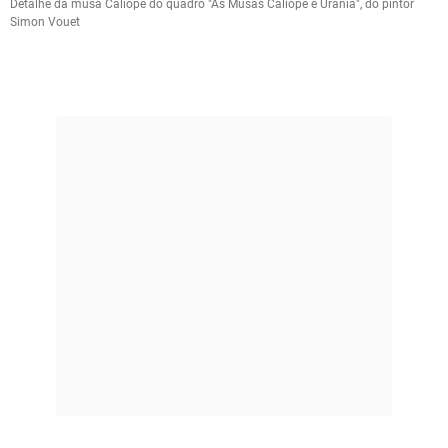
Detalhe da musa Calíope do quadro "As Musas Calíope e Urânia", do pintor
Simon Vouet