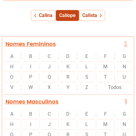
Calina
Calíope
Calista
Nomes Femininos
A
B
C
D
E
F
G
H
I
J
K
L
M
N
O
P
Q
R
S
T
U
V
W
X
Y
Z
Todos
Nomes Masculinos
A
B
C
D
E
F
G
H
I
J
K
L
M
N
O
P
Q
R
S
T
U