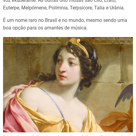
voz exuberante. As outras oito musas são Clio, Érato,
Euterpe, Melpômene, Polímnia, Terpsícore, Talia e Urânia.
É um nome raro no Brasil e no mundo, mesmo sendo uma
boa opção para os amantes de música.