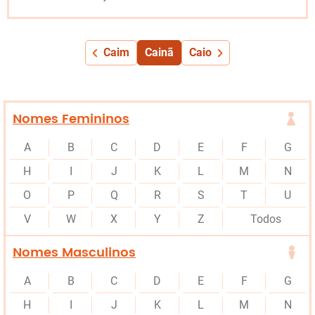
Caim
Cainã
Caio
Nomes Femininos
A
B
C
D
E
F
G
H
I
J
K
L
M
N
O
P
Q
R
S
T
U
V
W
X
Y
Z
Todos
Nomes Masculinos
A
B
C
D
E
F
G
H
I
J
K
L
M
N