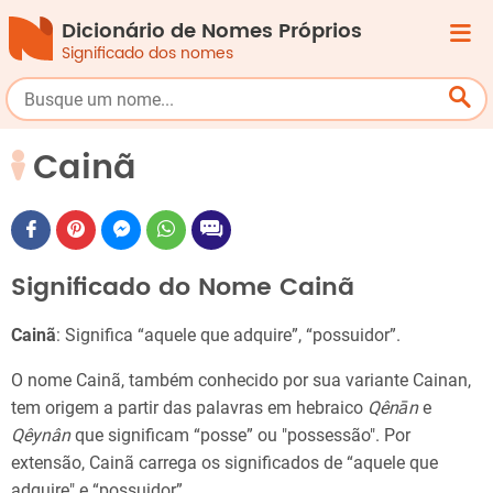
Dicionário de Nomes Próprios
Significado dos nomes
Cainã
Significado do Nome Cainã
Cainã
: Significa “aquele que adquire”, “possuidor”.
O nome Cainã, também conhecido por sua variante Cainan,
tem origem a partir das palavras em hebraico
Qênān
e
Qêynân
que significam “posse” ou "possessão". Por
extensão, Cainã carrega os significados de “aquele que
adquire" e “possuidor”.