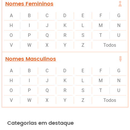
Nomes Femininos
A
B
C
D
E
F
G
H
I
J
K
L
M
N
O
P
Q
R
S
T
U
V
W
X
Y
Z
Todos
Nomes Masculinos
A
B
C
D
E
F
G
H
I
J
K
L
M
N
O
P
Q
R
S
T
U
V
W
X
Y
Z
Todos
Categorias em destaque