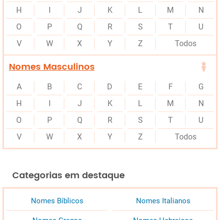
H
I
J
K
L
M
N
O
P
Q
R
S
T
U
V
W
X
Y
Z
Todos
Nomes Masculinos
A
B
C
D
E
F
G
H
I
J
K
L
M
N
O
P
Q
R
S
T
U
V
W
X
Y
Z
Todos
Categorias em destaque
Nomes Bíblicos
Nomes Italianos