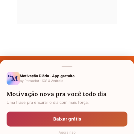
Últimos Nomes
Nomes pelo Mundo
Motivação Diária · App gratuito
by Pensador · iOS & Android
Nomes de Bebês
Motivação nova pra você todo dia
Sobre Nós
Uma frase pra encarar o dia com mais força.
Política de Privacidade
Baixar grátis
Anuncie
Agora não