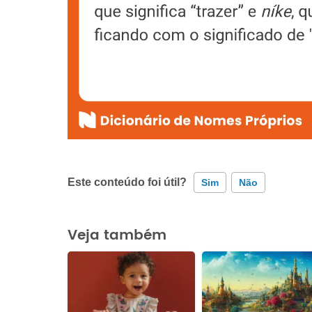
Este conteúdo foi útil?
Sim
Não
Este conteúdo contém informação incorreta
Veja também
Este conteúdo não tem a informação que procuro
Outro