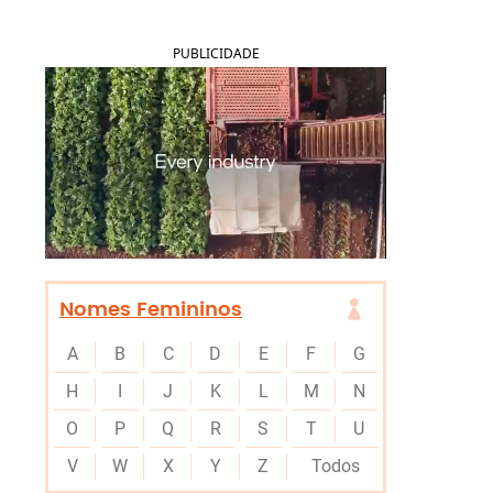
PUBLICIDADE
Nomes Femininos
A
B
C
D
E
F
G
H
I
J
K
L
M
N
O
P
Q
R
S
T
U
V
W
X
Y
Z
Todos