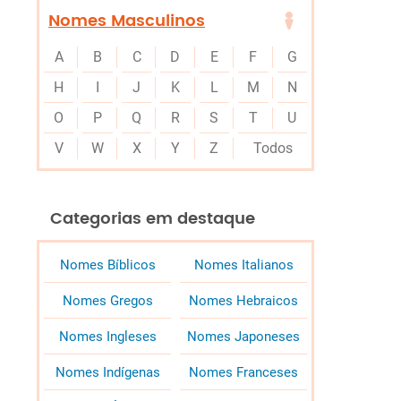
Nomes Masculinos
A
B
C
D
E
F
G
H
I
J
K
L
M
N
O
P
Q
R
S
T
U
V
W
X
Y
Z
Todos
Categorias em destaque
Nomes Bíblicos
Nomes Italianos
Nomes Gregos
Nomes Hebraicos
Nomes Ingleses
Nomes Japoneses
Nomes Indígenas
Nomes Franceses