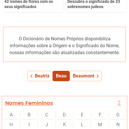
42 nomes de flores com os
Descubra o significado de 23
seus significados
sobrenomes judeus
O Dicionário de Nomes Próprios disponibiliza
informações sobre a Origem e o Significado do Nome,
nossas informações são atualizadas constantemente.
Beatriz
Beau
Beaumont
Nomes Femininos
A
B
C
D
E
F
G
H
I
J
K
L
M
N