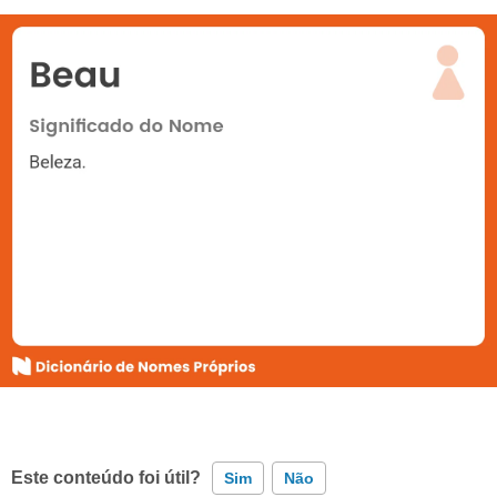
Este conteúdo foi útil?
Sim
Não