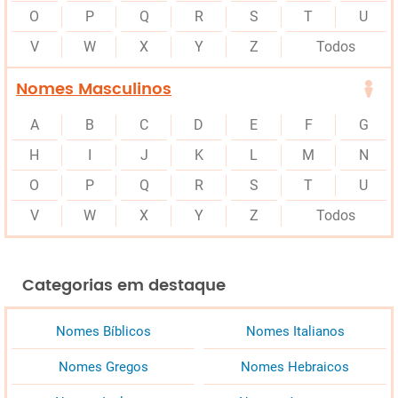
O
P
Q
R
S
T
U
V
W
X
Y
Z
Todos
Nomes Masculinos
A
B
C
D
E
F
G
H
I
J
K
L
M
N
O
P
Q
R
S
T
U
V
W
X
Y
Z
Todos
Categorias em destaque
Nomes Bíblicos
Nomes Italianos
Nomes Gregos
Nomes Hebraicos