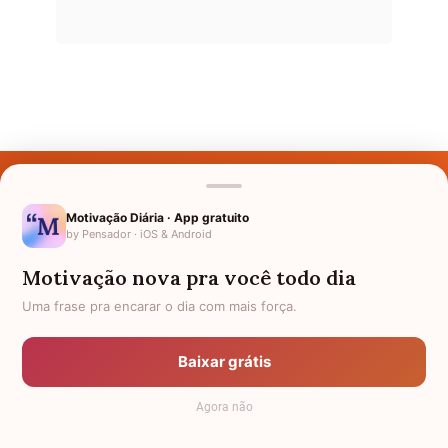
Últimos Nomes
Nomes pelo Mundo
Motivação Diária · App gratuito
by Pensador · iOS & Android
Nomes de Bebês
Motivação nova pra você todo dia
Sobre Nós
Uma frase pra encarar o dia com mais força.
Política de Privacidade
Baixar grátis
Anuncie
Agora não
Termos de Uso