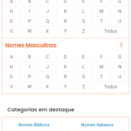
A
B
C
D
E
F
G
H
I
J
K
L
M
N
O
P
Q
R
S
T
U
V
W
X
Y
Z
Todos
Nomes Masculinos
A
B
C
D
E
F
G
H
I
J
K
L
M
N
O
P
Q
R
S
T
U
V
W
X
Y
Z
Todos
Categorias em destaque
Nomes Bíblicos
Nomes Italianos