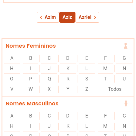
Azim
Aziz
Azriel
Nomes Femininos
A
B
C
D
E
F
G
H
I
J
K
L
M
N
O
P
Q
R
S
T
U
V
W
X
Y
Z
Todos
Nomes Masculinos
A
B
C
D
E
F
G
H
I
J
K
L
M
N