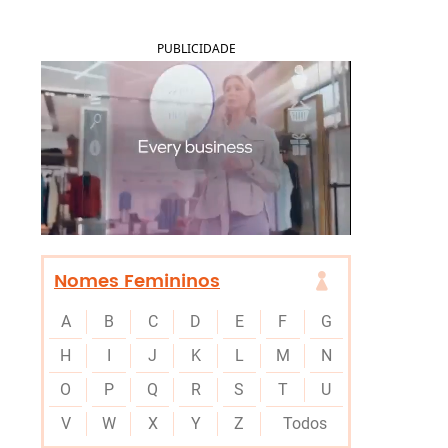
PUBLICIDADE
Nomes Femininos
A
B
C
D
E
F
G
H
I
J
K
L
M
N
O
P
Q
R
S
T
U
V
W
X
Y
Z
Todos