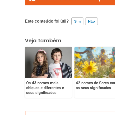
Este conteúdo foi útil?
Sim
Não
Este conteúdo contém informação incorreta
Veja também
Este conteúdo não tem a informação que procuro
Outro
Os 43 nomes mais
42 nomes de flores c
chiques e diferentes e
os seus significados
seus significados