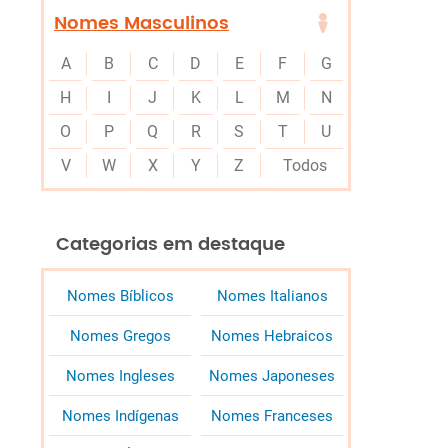
Nomes Masculinos
A
B
C
D
E
F
G
H
I
J
K
L
M
N
O
P
Q
R
S
T
U
V
W
X
Y
Z
Todos
Categorias em destaque
Nomes Bíblicos
Nomes Italianos
Nomes Gregos
Nomes Hebraicos
Nomes Ingleses
Nomes Japoneses
Nomes Indígenas
Nomes Franceses