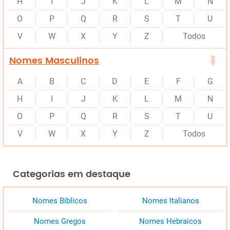
H
I
J
K
L
M
N
O
P
Q
R
S
T
U
V
W
X
Y
Z
Todos
Nomes Masculinos
A
B
C
D
E
F
G
H
I
J
K
L
M
N
O
P
Q
R
S
T
U
V
W
X
Y
Z
Todos
Categorias em destaque
Nomes Bíblicos
Nomes Italianos
Nomes Gregos
Nomes Hebraicos