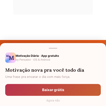
Últimos Nomes
Nomes pelo Mundo
Motivação Diária · App gratuito
by Pensador · iOS & Android
Nomes de Bebês
Motivação nova pra você todo dia
Sobre Nós
Uma frase pra encarar o dia com mais força.
Política de Privacidade
Baixar grátis
Anuncie
Agora não
Termos de Uso