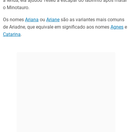
a lenda, ela ajudou Teseu a escapar do labirinto após matar
o Minotauro.
Os nomes
Ariana
ou
Ariane
são as variantes mais comuns
de Ariadne, que equivale em significado aos nomes
Agnes
e
Catarina
.