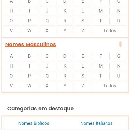
A
B
C
D
E
F
G
H
I
J
K
L
M
N
O
P
Q
R
S
T
U
V
W
X
Y
Z
Todos
Nomes Masculinos
A
B
C
D
E
F
G
H
I
J
K
L
M
N
O
P
Q
R
S
T
U
V
W
X
Y
Z
Todos
Categorias em destaque
Nomes Bíblicos
Nomes Italianos