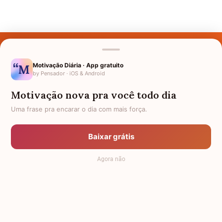
Últimos Nomes
Nomes pelo Mundo
Motivação Diária · App gratuito
by Pensador · iOS & Android
Nomes de Bebês
Motivação nova pra você todo dia
Sobre Nós
Uma frase pra encarar o dia com mais força.
Política de Privacidade
Baixar grátis
Anuncie
Agora não
Termos de Uso
Contato
RSS