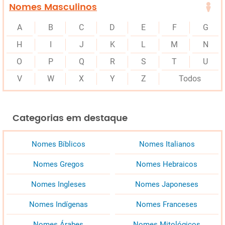
Nomes Masculinos
A
B
C
D
E
F
G
H
I
J
K
L
M
N
O
P
Q
R
S
T
U
V
W
X
Y
Z
Todos
Categorias em destaque
Nomes Bíblicos
Nomes Italianos
Nomes Gregos
Nomes Hebraicos
Nomes Ingleses
Nomes Japoneses
Nomes Indígenas
Nomes Franceses
Nomes Árabes
Nomes Mitológicos