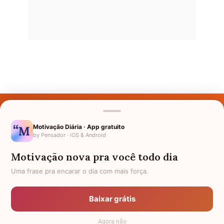
Últimos Nomes
Nomes pelo Mundo
Motivação Diária · App gratuito
by Pensador · iOS & Android
Nomes de Bebês
Motivação nova pra você todo dia
Sobre Nós
Uma frase pra encarar o dia com mais força.
Política de Privacidade
Baixar grátis
Anuncie
Agora não