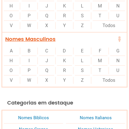
H
I
J
K
L
M
N
O
P
Q
R
S
T
U
V
W
X
Y
Z
Todos
Nomes Masculinos
A
B
C
D
E
F
G
H
I
J
K
L
M
N
O
P
Q
R
S
T
U
V
W
X
Y
Z
Todos
Categorias em destaque
Nomes Bíblicos
Nomes Italianos