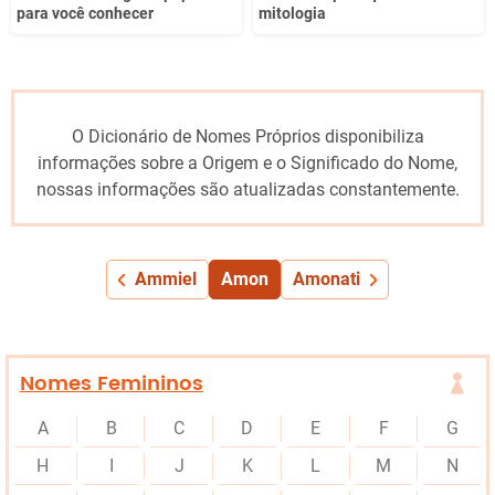
para você conhecer
mitologia
O Dicionário de Nomes Próprios disponibiliza
informações sobre a Origem e o Significado do Nome,
nossas informações são atualizadas constantemente.
Ammiel
Amon
Amonati
Nomes Femininos
A
B
C
D
E
F
G
H
I
J
K
L
M
N