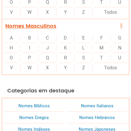
O
P
Q
R
S
T
U
V
W
X
Y
Z
Todos
Nomes Masculinos
A
B
C
D
E
F
G
H
I
J
K
L
M
N
O
P
Q
R
S
T
U
V
W
X
Y
Z
Todos
Categorias em destaque
Nomes Bíblicos
Nomes Italianos
Nomes Gregos
Nomes Hebraicos
Nomes Ingleses
Nomes Japoneses