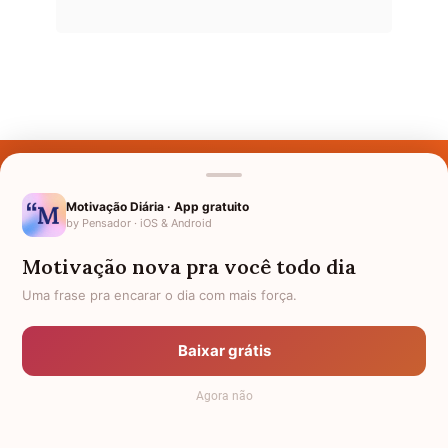
Últimos Nomes
Nomes pelo Mundo
Motivação Diária · App gratuito
by Pensador · iOS & Android
Nomes de Bebês
Motivação nova pra você todo dia
Sobre Nós
Uma frase pra encarar o dia com mais força.
Política de Privacidade
Baixar grátis
Anuncie
Agora não
Termos de Uso
Contato