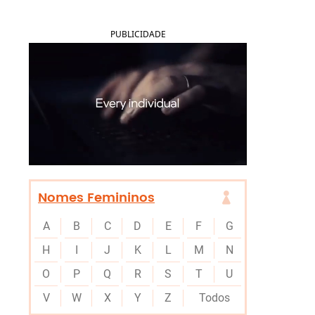
PUBLICIDADE
Nomes Femininos
A
B
C
D
E
F
G
H
I
J
K
L
M
N
O
P
Q
R
S
T
U
V
W
X
Y
Z
Todos