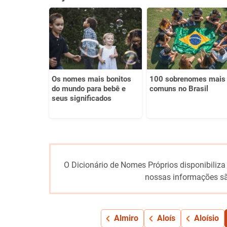
Este conteúdo não tem a informação que procuro
Outro
Os nomes mais bonitos
100 sobrenomes mais
do mundo para bebê e
comuns no Brasil
seus significados
O Dicionário de Nomes Próprios disponibiliza
nossas informações sã
Almiro
Aloís
Aloísio