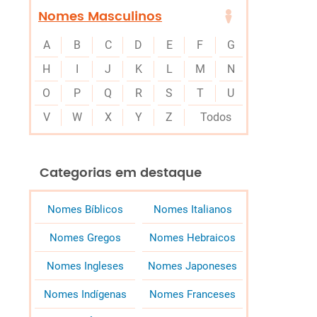
Nomes Masculinos
A
B
C
D
E
F
G
H
I
J
K
L
M
N
O
P
Q
R
S
T
U
V
W
X
Y
Z
Todos
Categorias em destaque
Nomes Bíblicos
Nomes Italianos
Nomes Gregos
Nomes Hebraicos
Nomes Ingleses
Nomes Japoneses
Nomes Indígenas
Nomes Franceses