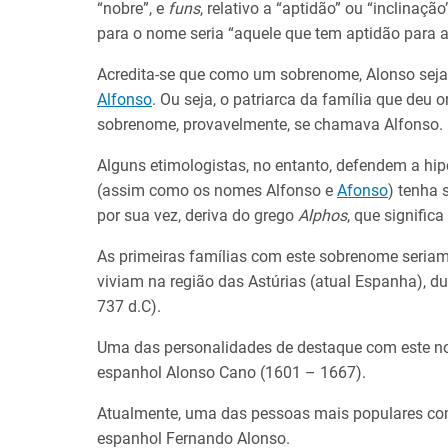
“nobre”, e
funs
, relativo a “aptidão” ou “inclinação”
para o nome seria “aquele que tem aptidão para a
Acredita-se que como um sobrenome, Alonso seja
Alfonso
. Ou seja, o patriarca da família que deu
sobrenome, provavelmente, se chamava Alfonso.
Alguns etimologistas, no entanto, defendem a hi
(assim como os nomes Alfonso e
Afonso
) tenha 
por sua vez, deriva do grego
Alphos
, que significa
As primeiras famílias com este sobrenome seria
viviam na região das Astúrias (atual Espanha), d
737 d.C).
Uma das personalidades de destaque com este nome
espanhol Alonso Cano (1601 – 1667).
Atualmente, uma das pessoas mais populares co
espanhol Fernando Alonso.