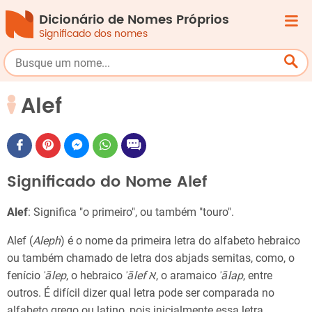
Dicionário de Nomes Próprios
Significado dos nomes
Alef
Significado do Nome Alef
Alef
: Significa "o primeiro", ou também "touro".
Alef (
Aleph
) é o nome da primeira letra do alfabeto hebraico
ou também chamado de letra dos abjads semitas, como, o
fenício
ʾālep
, o hebraico
ʾālef א
, o aramaico
ʾālap
, entre
outros. É difícil dizer qual letra pode ser comparada no
alfabeto grego ou latino, pois inicialmente essa letra