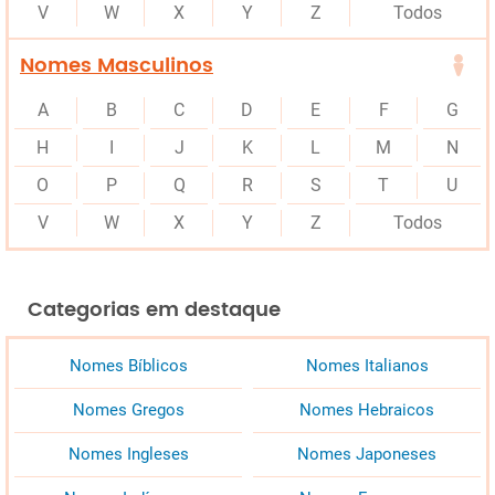
V
W
X
Y
Z
Todos
Nomes Masculinos
A
B
C
D
E
F
G
H
I
J
K
L
M
N
O
P
Q
R
S
T
U
V
W
X
Y
Z
Todos
Categorias em destaque
Nomes Bíblicos
Nomes Italianos
Nomes Gregos
Nomes Hebraicos
Nomes Ingleses
Nomes Japoneses