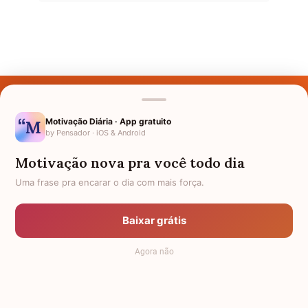
Últimos Nomes
Nomes pelo Mundo
Motivação Diária · App gratuito
by Pensador · iOS & Android
Nomes de Bebês
Motivação nova pra você todo dia
Sobre Nós
Uma frase pra encarar o dia com mais força.
Política de Privacidade
Baixar grátis
Anuncie
Agora não
Termos de Uso
Contato