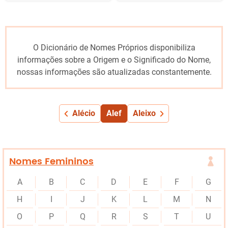
O Dicionário de Nomes Próprios disponibiliza
informações sobre a Origem e o Significado do Nome,
nossas informações são atualizadas constantemente.
Alécio
Alef
Aleixo
Nomes Femininos
A
B
C
D
E
F
G
H
I
J
K
L
M
N
O
P
Q
R
S
T
U