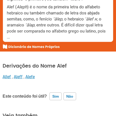
Derivações do Nome Alef
Allef
,
Aleff
,
Alefe
Este conteúdo foi útil?
Sim
Não
Este conteúdo contém informação incorreta
Veja também