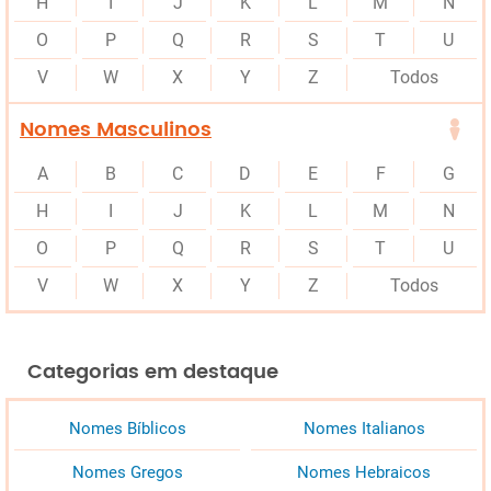
H
I
J
K
L
M
N
O
P
Q
R
S
T
U
V
W
X
Y
Z
Todos
Nomes Masculinos
A
B
C
D
E
F
G
H
I
J
K
L
M
N
O
P
Q
R
S
T
U
V
W
X
Y
Z
Todos
Categorias em destaque
Nomes Bíblicos
Nomes Italianos
Nomes Gregos
Nomes Hebraicos