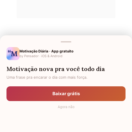
Motivação Diária · App gratuito
by Pensador · iOS & Android
Últimos Nomes
Motivação nova pra você todo dia
Nomes pelo Mundo
Uma frase pra encarar o dia com mais força.
Nomes de Bebês
Sobre Nós
Baixar grátis
Política de Privacidade
Agora não
Anuncie
Termos de Uso