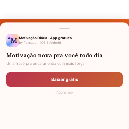
Últimos Nomes
Nomes pelo Mundo
Motivação Diária · App gratuito
by Pensador · iOS & Android
Nomes de Bebês
Motivação nova pra você todo dia
Sobre Nós
Uma frase pra encarar o dia com mais força.
Política de Privacidade
Baixar grátis
Anuncie
Agora não
Termos de Uso
Contato
RSS