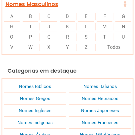
Nomes Masculinos
A
B
C
D
E
F
G
H
I
J
K
L
M
N
O
P
Q
R
S
T
U
V
W
X
Y
Z
Todos
Categorias em destaque
Nomes Bíblicos
Nomes Italianos
Nomes Gregos
Nomes Hebraicos
Nomes Ingleses
Nomes Japoneses
Nomes Indígenas
Nomes Franceses
Nomes Árabes
Nomes Mitológicos