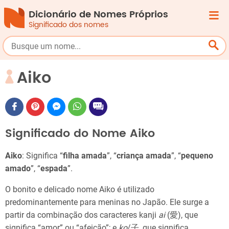
Dicionário de Nomes Próprios
Significado dos nomes
Aiko
Significado do Nome Aiko
Aiko
: Significa “
filha amada
”, “
criança amada
”, “
pequeno
amado
”, “
espada
”.
O bonito e delicado nome Aiko é utilizado
predominantemente para meninas no Japão. Ele surge a
partir da combinação dos caracteres kanji
ai
(愛), que
significa “amor” ou “afeição”; e
ko
/子, que significa