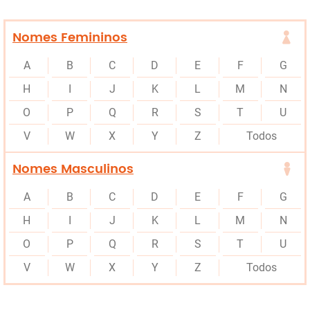
Nomes Femininos
A
B
C
D
E
F
G
H
I
J
K
L
M
N
O
P
Q
R
S
T
U
V
W
X
Y
Z
Todos
Nomes Masculinos
A
B
C
D
E
F
G
H
I
J
K
L
M
N
O
P
Q
R
S
T
U
V
W
X
Y
Z
Todos