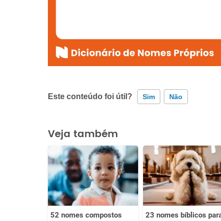
Este conteúdo foi útil?
Sim
Não
Este conteúdo contém informação incorreta
Veja também
Este conteúdo não tem a informação que procuro
Outro
52 nomes compostos
23 nomes bíblicos par