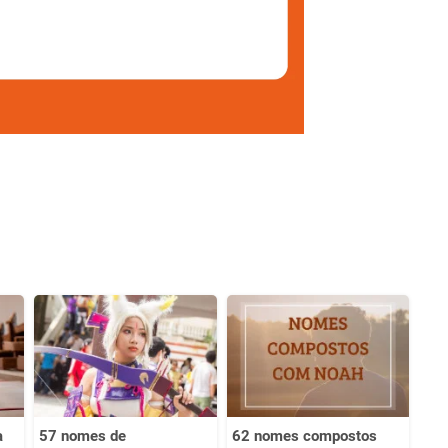
a
57 nomes de
62 nomes compostos