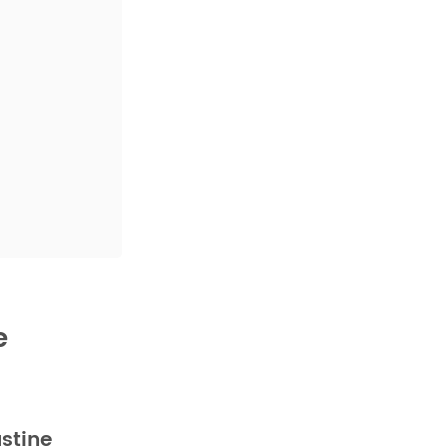
e
stine