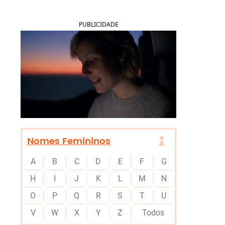
PUBLICIDADE
Nomes Femininos
A
B
C
D
E
F
G
H
I
J
K
L
M
N
O
P
Q
R
S
T
U
V
W
X
Y
Z
Todos