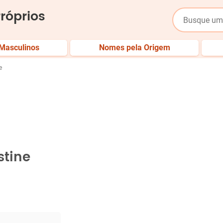
róprios
Masculinos
Nomes pela Origem
e
stine