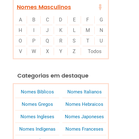
Nomes Masculinos
A
B
C
D
E
F
G
H
I
J
K
L
M
N
O
P
Q
R
S
T
U
V
W
X
Y
Z
Todos
Categorias em destaque
Nomes Bíblicos
Nomes Italianos
Nomes Gregos
Nomes Hebraicos
Nomes Ingleses
Nomes Japoneses
Nomes Indígenas
Nomes Franceses