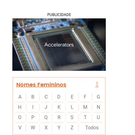
PUBLICIDADE
Nomes Femininos
A
B
C
D
E
F
G
H
I
J
K
L
M
N
O
P
Q
R
S
T
U
V
W
X
Y
Z
Todos