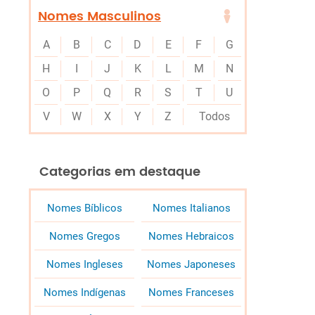
Nomes Masculinos
A
B
C
D
E
F
G
H
I
J
K
L
M
N
O
P
Q
R
S
T
U
V
W
X
Y
Z
Todos
Categorias em destaque
Nomes Bíblicos
Nomes Italianos
Nomes Gregos
Nomes Hebraicos
Nomes Ingleses
Nomes Japoneses
Nomes Indígenas
Nomes Franceses