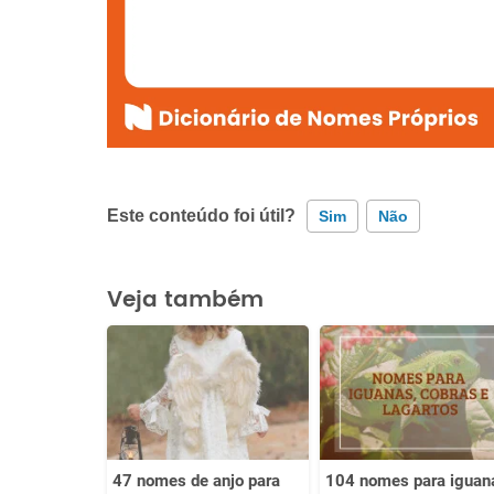
Este conteúdo foi útil?
Sim
Não
Este conteúdo contém informação incorreta
Veja também
Este conteúdo não tem a informação que procuro
Outro
47 nomes de anjo para
104 nomes para iguan