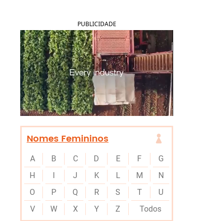
PUBLICIDADE
Nomes Femininos
A
B
C
D
E
F
G
H
I
J
K
L
M
N
O
P
Q
R
S
T
U
V
W
X
Y
Z
Todos