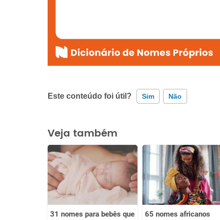
Este conteúdo foi útil?
Sim
Não
Este conteúdo contém informação incorreta
Veja também
Este conteúdo não tem a informação que procuro
Outro
31 nomes para bebês que
65 nomes africanos