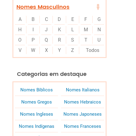
Nomes Masculinos
A
B
C
D
E
F
G
H
I
J
K
L
M
N
O
P
Q
R
S
T
U
V
W
X
Y
Z
Todos
Categorias em destaque
Nomes Bíblicos
Nomes Italianos
Nomes Gregos
Nomes Hebraicos
Nomes Ingleses
Nomes Japoneses
Nomes Indígenas
Nomes Franceses