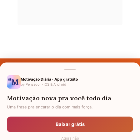
Últimos Nomes
Nomes pelo Mundo
Motivação Diária · App gratuito
by Pensador · iOS & Android
Nomes de Bebês
Motivação nova pra você todo dia
Sobre Nós
Uma frase pra encarar o dia com mais força.
Política de Privacidade
Baixar grátis
Anuncie
Agora não