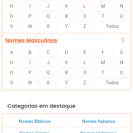
H
I
J
K
L
M
N
O
P
Q
R
S
T
U
V
W
X
Y
Z
Todos
Nomes Masculinos
A
B
C
D
E
F
G
H
I
J
K
L
M
N
O
P
Q
R
S
T
U
V
W
X
Y
Z
Todos
Categorias em destaque
Nomes Bíblicos
Nomes Italianos