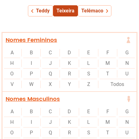
Teddy
Teixeira
Telêmaco
Nomes Femininos
A
B
C
D
E
F
G
H
I
J
K
L
M
N
O
P
Q
R
S
T
U
V
W
X
Y
Z
Todos
Nomes Masculinos
A
B
C
D
E
F
G
H
I
J
K
L
M
N
O
P
Q
R
S
T
U