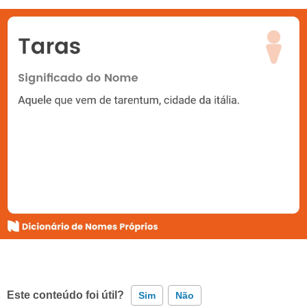
Este conteúdo foi útil?
Sim
Não