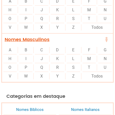
A
B
C
D
E
F
G
H
I
J
K
L
M
N
O
P
Q
R
S
T
U
V
W
X
Y
Z
Todos
Nomes Masculinos
A
B
C
D
E
F
G
H
I
J
K
L
M
N
O
P
Q
R
S
T
U
V
W
X
Y
Z
Todos
Categorias em destaque
Nomes Bíblicos
Nomes Italianos